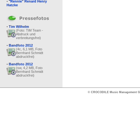
•
"Rennie" Renard Henry
Hatzke
•
Tim Wilhelm
(Foto: TiM Team -
Abdruck und
verbreitungsfrei)
•
Bandfoto 2012
(4c, 6,1 MB, Foto
Bernhard Schmidt
abdruckfrei)
•
Bandfoto 2012
(sw, 4,2 MB, Foto
Bernhard Schmidt
abdruckfrei)
© CROCODILE Music Management 