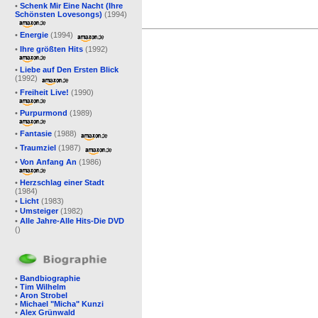
•
Schenk Mir Eine Nacht (Ihre
Schönsten Lovesongs)
(1994)
•
Energie
(1994)
•
Ihre größten Hits
(1992)
•
Liebe auf Den Ersten Blick
(1992)
•
Freiheit Live!
(1990)
•
Purpurmond
(1989)
•
Fantasie
(1988)
•
Traumziel
(1987)
•
Von Anfang An
(1986)
•
Herzschlag einer Stadt
(1984)
•
Licht
(1983)
•
Umsteiger
(1982)
•
Alle Jahre-Alle Hits-Die DVD
()
•
Bandbiographie
•
Tim Wilhelm
•
Aron Strobel
•
Michael "Micha" Kunzi
•
Alex Grünwald