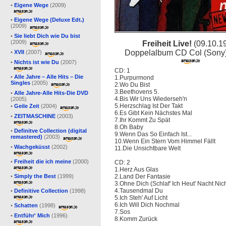
•
Eigene Wege
(2009)
•
Eigene Wege (Deluxe Edt.)
(2009)
•
Sie liebt Dich wie Du bist
(2009)
Freiheit Live!
(09.10.1
Doppelalbum CD Col (Sony
•
XVII
(2007)
•
Nichts ist wie Du
(2007)
CD: 1
•
Alle Jahre – Alle Hits – Die
1.Purpurmond
Singles
(2005)
2.Wo Du Bist
3.Beethovens 5.
•
Alle Jahre-Alle Hits-Die DVD
4.Bis Wir Uns Wiederseh'n
(2005)
5.Herzschlag Ist Der Takt
•
Geile Zeit
(2004)
6.Es Gibt Kein Nächstes Mal
•
ZEITMASCHINE
(2003)
7.Ihr Kommt Zu Spät
8.Oh Baby
•
Definitve Collection (digital
9.Wenn Das So Einfach Ist...
remastered)
(2003)
10.Wenn Ein Stern Vom Himmel Fällt
•
Wachgeküsst
(2002)
11.Die Unsichtbare Welt
•
Freiheit die ich meine
(2000)
CD: 2
1.Herz Aus Glas
•
Simply the Best
(1999)
2.Land Der Fantasie
3.Ohne Dich (Schlaf' Ich Heut' Nacht Nich
4.Tausendmal Du
•
Definitive Collection
(1998)
5.Ich Steh' Auf Licht
6.Ich Will Dich Nochmal
•
Schatten
(1998)
7.Sos
•
Entführ' Mich
(1996)
8.Komm Zurück