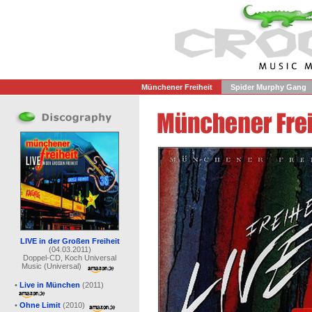
Münchener Freiheit
Spider Murphy Gang
LIVE in der Großen Freiheit
(04.03.2011)
Doppel-CD, Koch Universal
Music (Universal)
•
Live in München
(2011)
•
Ohne Limit
(2010)