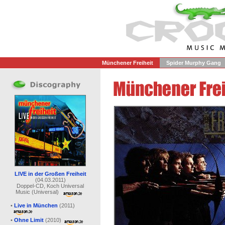
Münchener Freiheit
Spider Murphy Gang
LIVE in der Großen Freiheit
(04.03.2011)
Doppel-CD, Koch Universal
Music (Universal)
•
Live in München
(2011)
•
Ohne Limit
(2010)