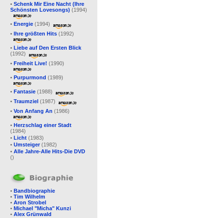
•
Schenk Mir Eine Nacht (Ihre
Schönsten Lovesongs)
(1994)
•
Energie
(1994)
•
Ihre größten Hits
(1992)
•
Liebe auf Den Ersten Blick
(1992)
•
Freiheit Live!
(1990)
•
Purpurmond
(1989)
•
Fantasie
(1988)
•
Traumziel
(1987)
•
Von Anfang An
(1986)
•
Herzschlag einer Stadt
(1984)
•
Licht
(1983)
•
Umsteiger
(1982)
•
Alle Jahre-Alle Hits-Die DVD
()
•
Bandbiographie
•
Tim Wilhelm
•
Aron Strobel
•
Michael "Micha" Kunzi
•
Alex Grünwald