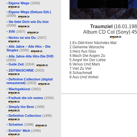
•
Eigene Wege
(2009)
•
Eigene Wege (Deluxe Edt.)
(2009)
•
Sie liebt Dich wie Du bist
(2009)
Traumziel
(16.01.198
Album CD Col (Sony) 4
•
XVII
(2007)
•
Nichts ist wie Du
(2007)
1.Es Gibt Kein Nächstes Mal
•
Alle Jahre – Alle Hits – Die
2.Geheime Wünsche
Singles
(2005)
3.Herz Aus Glas
4.Mach Die Augen Zu
•
Alle Jahre-Alle Hits-Die DVD
5.Angst Vor Der Liebe
(2005)
6.Venus Und Mars
•
Geile Zeit
(2004)
7.Viel Zu Viel
•
ZEITMASCHINE
(2003)
8.Schachmatt
9.Aus Und Vorbei
•
Definitve Collection (digital
remastered)
(2003)
•
Wachgeküsst
(2002)
•
Freiheit die ich meine
(2000)
•
Simply the Best
(1999)
•
Definitive Collection
(1998)
•
Schatten
(1998)
•
Entführ' Mich
(1996)