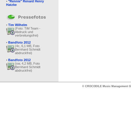
•
"Rennie" Renard Henry
Hatzke
•
Tim Wilhelm
(Foto: TiM Team -
Abdruck und
verbreitungsfrei)
•
Bandfoto 2012
(4c, 6,1 MB, Foto
Bernhard Schmidt
abdruckfrei)
•
Bandfoto 2012
(sw, 4,2 MB, Foto
Bernhard Schmidt
abdruckfrei)
© CROCODILE Music Management 