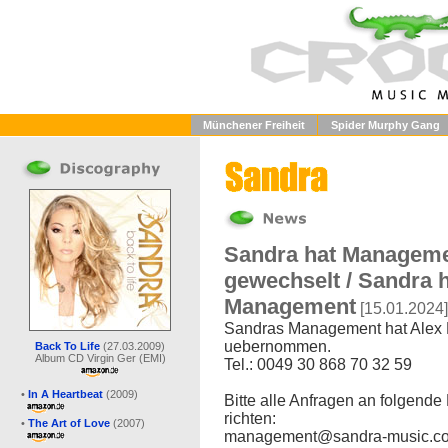
Münchener Freiheit
Spider Murphy Gang
Sandra hat Managem
gewechselt / Sandra 
Management
[15.01.2024]
Sandras Management hat Alex 
uebernommen.
Back To Life
(27.03.2009)
Album CD Virgin Ger (EMI)
Tel.: 0049 30 868 70 32 59
•
In A Heartbeat
(2009)
Bitte alle Anfragen an folgende
richten:
•
The Art of Love
(2007)
management@sandra-music.c