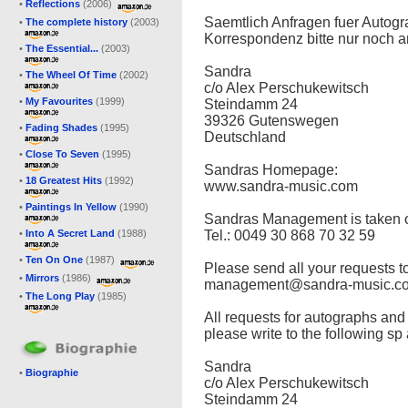
•
Reflections
(2006)
Saemtlich Anfragen fuer Auto
•
The complete history
(2003)
Korrespondenz bitte nur noch a
•
The Essential...
(2003)
Sandra
•
The Wheel Of Time
(2002)
c/o Alex Perschukewitsch
•
My Favourites
(1999)
Steindamm 24
39326 Gutenswegen
•
Fading Shades
(1995)
Deutschland
•
Close To Seven
(1995)
Sandras Homepage:
•
18 Greatest Hits
(1992)
www.sandra-music.com
•
Paintings In Yellow
(1990)
Sandras Management is taken o
•
Into A Secret Land
(1988)
Tel.: 0049 30 868 70 32 59
•
Ten On One
(1987)
Please send all your requests t
•
Mirrors
(1986)
management@sandra-music.c
•
The Long Play
(1985)
All requests for autographs an
please write to the following sp
Sandra
•
Biographie
c/o Alex Perschukewitsch
Steindamm 24