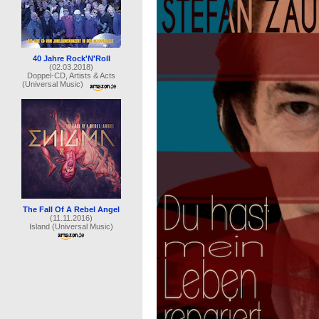
40 Jahre Rock'N'Roll
(02.03.2018)
Doppel-CD, Artists & Acts
(Universal Music)
The Fall Of A Rebel Angel
(11.11.2016)
Island (Universal Music)